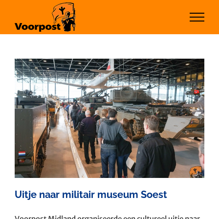
Ga
naar
inhoud
Uitje naar militair museum Soest
Voorpost Midland organiseerde een cultureel uitje naar