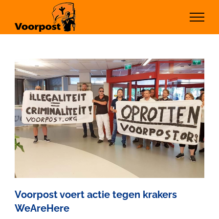
Ga
naar
inhoud
Voorpost voert actie tegen krakers
WeAreHere