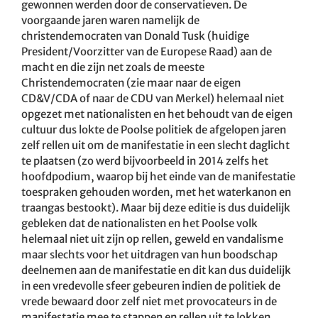
gewonnen werden door de conservatieven. De
voorgaande jaren waren namelijk de
christendemocraten van Donald Tusk (huidige
President/Voorzitter van de Europese Raad) aan de
macht en die zijn net zoals de meeste
Christendemocraten (zie maar naar de eigen
CD&V/CDA of naar de CDU van Merkel) helemaal niet
opgezet met nationalisten en het behoudt van de eigen
cultuur dus lokte de Poolse politiek de afgelopen jaren
zelf rellen uit om de manifestatie in een slecht daglicht
te plaatsen (zo werd bijvoorbeeld in 2014 zelfs het
hoofdpodium, waarop bij het einde van de manifestatie
toespraken gehouden worden, met het waterkanon en
traangas bestookt). Maar bij deze editie is dus duidelijk
gebleken dat de nationalisten en het Poolse volk
helemaal niet uit zijn op rellen, geweld en vandalisme
maar slechts voor het uitdragen van hun boodschap
deelnemen aan de manifestatie en dit kan dus duidelijk
in een vredevolle sfeer gebeuren indien de politiek de
vrede bewaard door zelf niet met provocateurs in de
manifestatie mee te stappen en rellen uit te lokken.