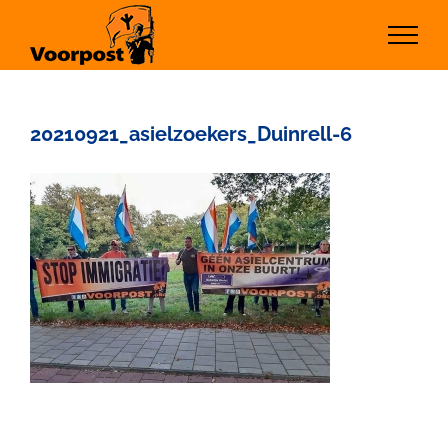
Ga
naar
inhoud
20210921_asielzoekers_Duinrell-6