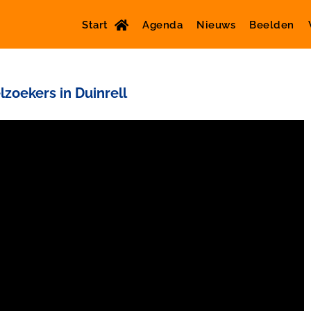
Start
Agenda
Nieuws
Beelden
zoekers in Duinrell