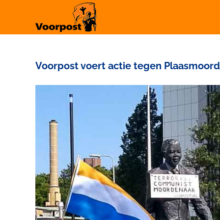
Ga
naar
inhoud
Voorpost voert actie tegen Plaasmoor
Bekijk
grotere
afbeelding