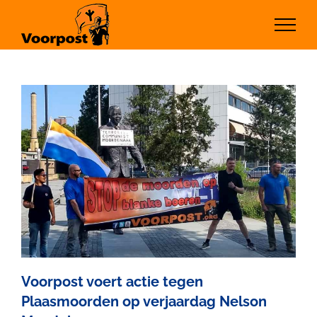
Ga
naar
inhoud
Voorpost voert actie tegen
Plaasmoorden op verjaardag Nelson