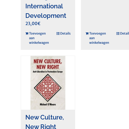
International
Development
23,00
€
Toevoegen
Details
Toevoegen
Detail
aan
aan
winkelwagen
winkelwagen
New Culture,
New Right