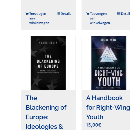
Toevoegen
Details
Toevoegen
Detail
aan
aan
winkelwagen
winkelwagen
The
A Handbook
Blackening of
for Right-Win
Europe:
Youth
15,00
€
Ideologies &