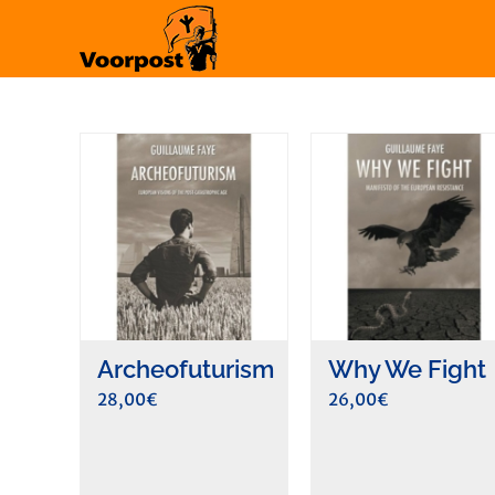
Ga
naar
inhoud
Archeofuturism
Why We Fight
28,00
€
26,00
€