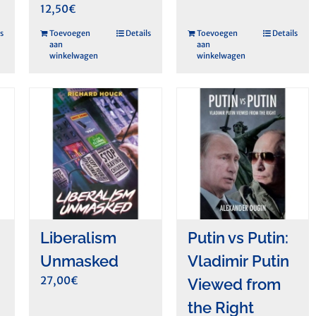
12,50
€
s
Toevoegen
Details
Toevoegen
Details
aan
aan
winkelwagen
winkelwagen
Liberalism
Putin vs Putin:
g
Unmasked
Vladimir Putin
27,00
€
Viewed from
the Right