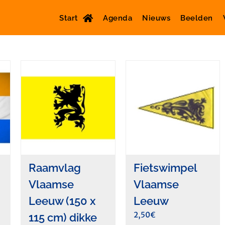
Start
Agenda
Nieuws
Beelden
Raamvlag
Fietswimpel
Vlaamse
Vlaamse
Leeuw (150 x
Leeuw
2,50
€
115 cm) dikke