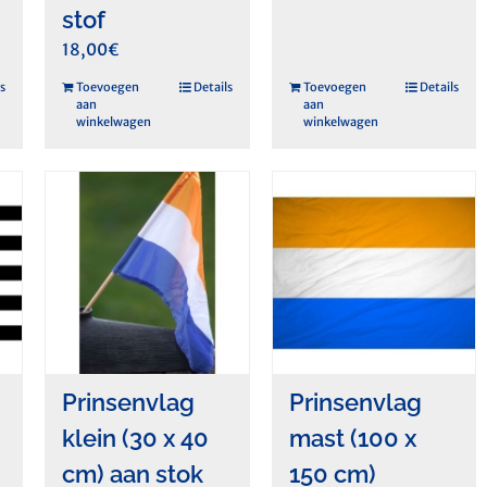
stof
18,00
€
s
Toevoegen
Details
Toevoegen
Details
aan
aan
winkelwagen
winkelwagen
Prinsenvlag
Prinsenvlag
klein (30 x 40
mast (100 x
cm) aan stok
150 cm)