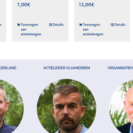
7,00
€
12,00
€
s
Toevoegen
Details
Toevoegen
Details
aan
aan
winkelwagen
winkelwagen
EDERLAND
ACTIELEIDER VLAANDEREN
ORGANISATIE