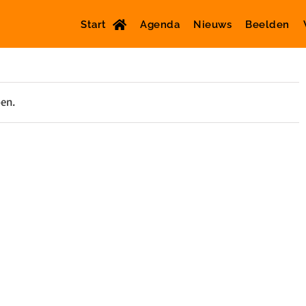
Start
Agenda
Nieuws
Beelden
oen.