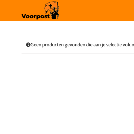
Ga
naar
inhoud
Geen producten gevonden die aan je selectie vold