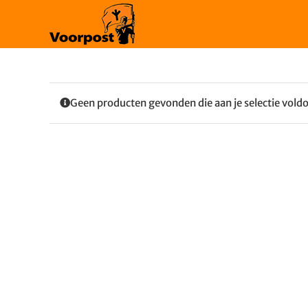
Ga
naar
inhoud
Geen producten gevonden die aan je selectie vold