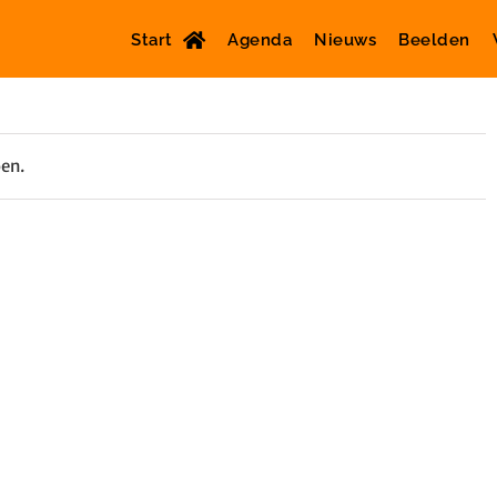
Start
Agenda
Nieuws
Beelden
oen.