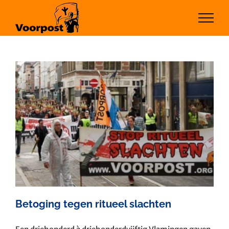
Ga
naar
inhoud
Betoging tegen ritueel slachten