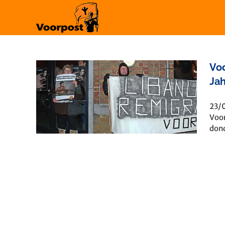
Ga
naar
inhoud
Voo
Jah
egen
ah
23/0
Voor
dond