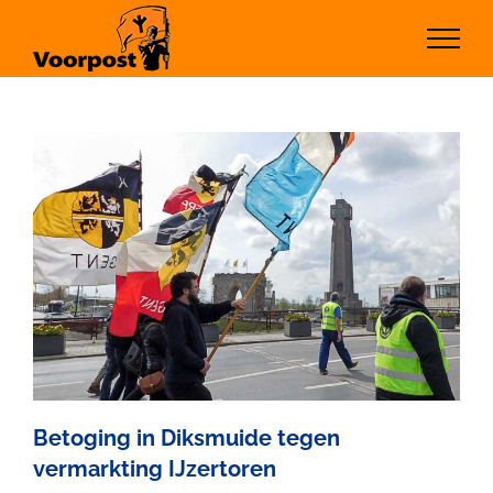
Ga
naar
inhoud
Betoging in Diksmuide tegen
vermarkting IJzertoren