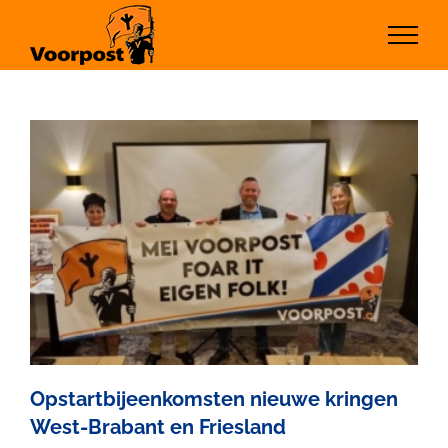
Ga
naar
inhoud
Opstartbijeenkomsten nieuwe kringen
West-Brabant en Friesland