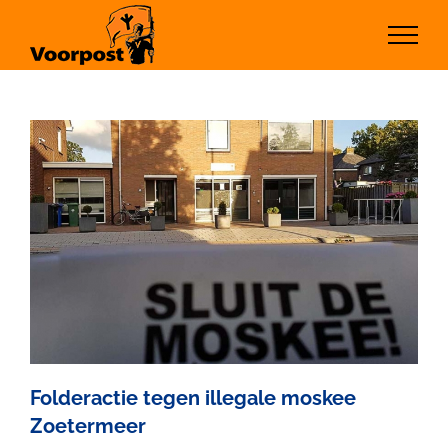
Ga
naar
inhoud
Folderactie tegen illegale moskee
Zoetermeer