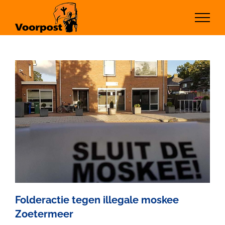
Ga
naar
inhoud
Folderactie tegen illegale moskee
Zoetermeer