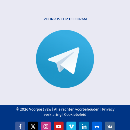
VOORPOST OP TELEGRAM
©
2026 Voorpost vzw | Alle rechten voorbehouden |
Privacy
verklaring
|
Cookiebeleid
Facebook
X
Instagram
YouTube
Vimeo
LinkedIn
Flickr
Vk