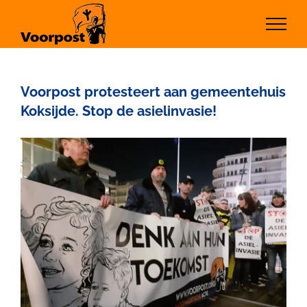
Ga
naar
inhoud
Voorpost protesteert aan gemeentehuis
Koksijde. Stop de asielinvasie!
Bekijk
grotere
afbeelding