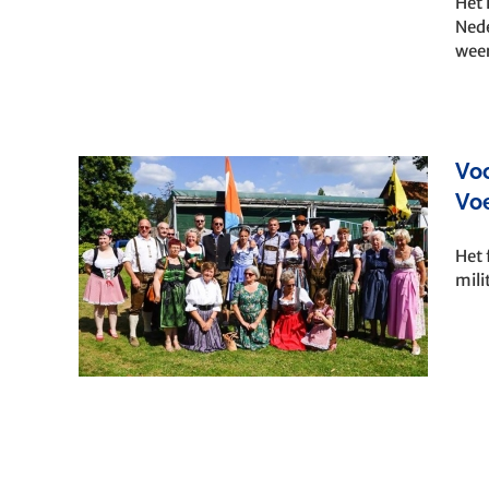
Het 
Nede
weer
Voo
Vo
 en
Het 
mili